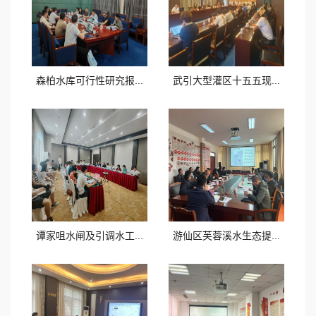
森柏水库可行性研究报...
武引大型灌区十五五现...
谭家咀水闸及引调水工...
游仙区芙蓉溪水生态提...