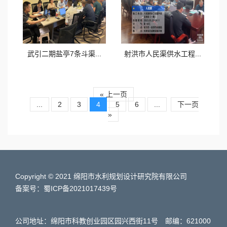
武引二期盐亭7条斗渠...
射洪市人民渠供水工程...
« 上一页
...
2
3
4
5
6
...
下一页
»
Copyright © 2021 绵阳市水利规划设计研究院有限公司
备案号：蜀ICP备2021017439号
公司地址：绵阳市科教创业园区园兴西街11号 邮编：621000