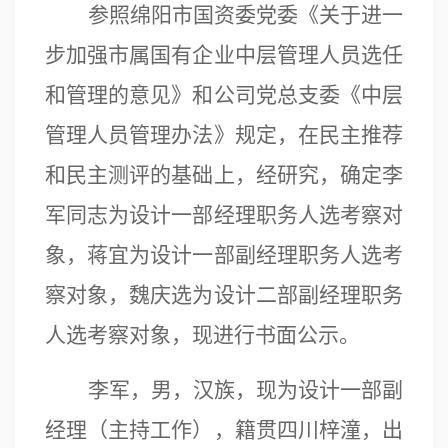
参
照绵阳市国资委党委《关于进一
步加强市属国有企业中层管理人员选任
和管理的意见》和
公司党总支委
《中层
管理人员管理办法》
规定，在民主
推荐
和民主
测评的基础上，经研究，确定
李
军
同志为
设计一部经理
职务人选考察对
象，
蒋宜为设计
一部副经理
职务人选
考
察对象，魏庆选为设计二部副经理
职务
人选
考察对象，
现进行书面公示。
李军
，男，汉族，现为设计一部副
经理（主持工作），籍贯四川梓潼，出