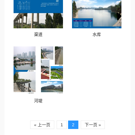
渠道
水库
河堤
« 上一页
1
2
下一页 »