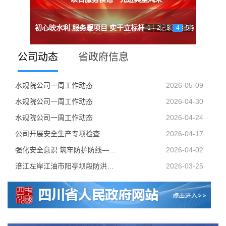
初心映水利 服务暖项目 实干立标杆——记项目服务
1
2
3
4
5
喜报！公司中新年第一标
以技术为笔，以担当为墨，绘就青春奋斗底色——
领团队共奋进 以实干践初心——记团队带动典型王
模范典型刘洪
学先进 赶先进——公司第一党支部开展先进典型事
公司动态
省政府信息
记先进青年典型王杰
清清
迹分享暨总结表彰大会
水规院公司一周工作动态
2026-05-09
水规院公司一周工作动态
2026-04-30
水规院公司一周工作动态
2026-04-24
公司开展安全生产专项检查
2026-04-17
强化安全意识 筑牢防护防线——勘察部开展地下管线...
2026-04-02
涪江左岸江油市阳亭坝段防洪治理工程稳步推进实施
2026-03-25